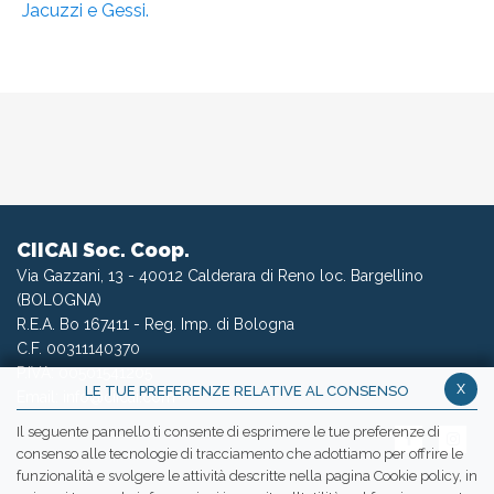
Jacuzzi e Gessi.
CIICAI Soc. Coop.
Via Gazzani, 13 - 40012 Calderara di Reno loc. Bargellino
(BOLOGNA)
R.E.A. Bo 167411 - Reg. Imp. di Bologna
C.F. 00311140370
P.IVA: 00501541205
x
LE TUE PREFERENZE RELATIVE AL CONSENSO
Email:
info@ciicai.com
Il seguente pannello ti consente di esprimere le tue preferenze di
consenso alle tecnologie di tracciamento che adottiamo per offrire le
funzionalità e svolgere le attività descritte nella pagina Cookie policy, in