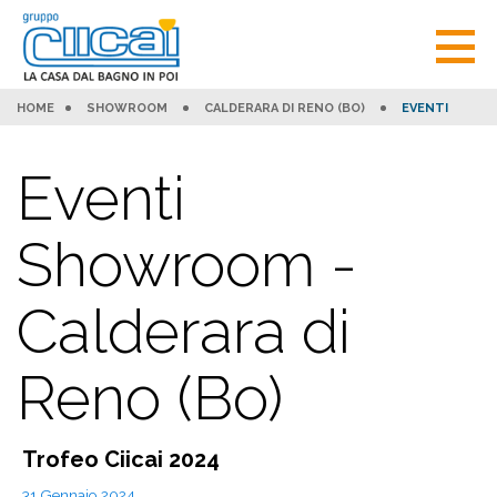
HOME
SHOWROOM
CALDERARA DI RENO (BO)
EVENTI
Eventi
Showroom -
Calderara di
Reno (Bo)
Trofeo Ciicai 2024
31 Gennaio 2024