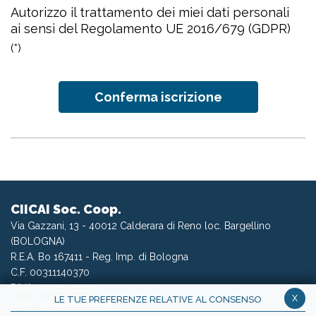
Autorizzo il trattamento dei miei dati personali
ai sensi del Regolamento UE 2016/679 (GDPR)
(*)
CIICAI Soc. Coop.
Via Gazzani, 13 - 40012 Calderara di Reno loc. Bargellino
(BOLOGNA)
R.E.A. Bo 167411 - Reg. Imp. di Bologna
C.F. 00311140370
P.IVA: 00501541205
x
LE TUE PREFERENZE RELATIVE AL CONSENSO
Email:
info@ciicai.com