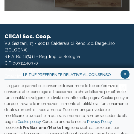
CIICAI Soc. Coop.
Via Gazzani, 13 - 40012 Calderara di Reno loc. Bargellino
(BOLOGNA)
R.E.A. Bo 167411 - Reg. Imp. di Bologna
C.F. 00311140370
P.IVA: 00501541205
x
LE TUE PREFERENZE RELATIVE AL CONSENSO
Email:
info@ciicai.com
Il seguente pannello ti consente di esprimere le tue preferenze di
consenso alle tecnologie di tracciamento che adottiamo per offrire le
funzionalità e svolgere le attività descritte nella pagina Cookie policy, in
cui puoi trovare le informazioni in merito all'utilità e al funzionamento
WETRANSFER CIICAI
di tali strumenti di tracciamento. Puoi comunque rivedere e
CHI SIAMO
modificare le tue scelte in qualsiasi momento, sempre accedendo alla
pagina
Cookie policy
. Consulta anche la nostra
Privacy Policy
.
LAVORA CON NOI
I cookie di
Profilazione/Marketing
sono usati da terze parti per
consentire la personalizzazione della pubblicità online in base ai siti da