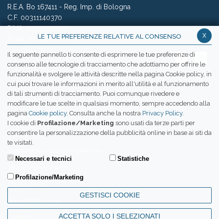
R.E.A. Bo 167411 - Reg. Imp. di Bologna
C.F. 00311140370
P.IVA: 00501541205
x
LE TUE PREFERENZE RELATIVE AL CONSENSO
Email:
info@ciicai.com
Il seguente pannello ti consente di esprimere le tue preferenze di
consenso alle tecnologie di tracciamento che adottiamo per offrire le
funzionalità e svolgere le attività descritte nella pagina Cookie policy, in
cui puoi trovare le informazioni in merito all'utilità e al funzionamento
WETRANSFER CIICAI
di tali strumenti di tracciamento. Puoi comunque rivedere e
CHI SIAMO
modificare le tue scelte in qualsiasi momento, sempre accedendo alla
pagina
Cookie policy
. Consulta anche la nostra
Privacy Policy
.
LAVORA CON NOI
I cookie di
Profilazione/Marketing
sono usati da terze parti per
consentire la personalizzazione della pubblicità online in base ai siti da
PRESS ROOM
te visitati.
INFORMATIVA CLIENTI/FORNITORI
Necessari e tecnici
Statistiche
PRIVACY POLICY WEB
Profilazione/Marketing
COOKIE POLICY
GESTISCI COOKIE
WHISTLEBLOWING
ACCETTA SOLO I SELEZIONATI
CREDITS