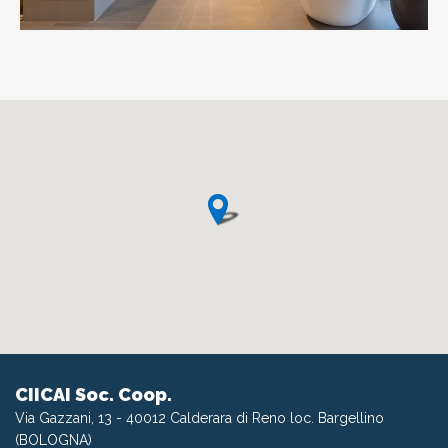
CIICAI Soc. Coop.
Via Gazzani, 13 - 40012 Calderara di Reno loc. Bargellino
(BOLOGNA)