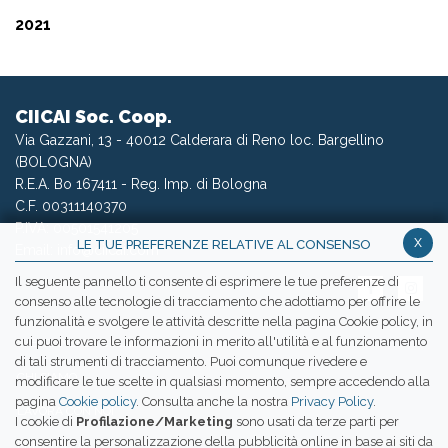
2021
CIICAI Soc. Coop.
Via Gazzani, 13 - 40012 Calderara di Reno loc. Bargellino
(BOLOGNA)
R.E.A. Bo 167411 - Reg. Imp. di Bologna
C.F. 00311140370
P.IVA: 00501541205
x
LE TUE PREFERENZE RELATIVE AL CONSENSO
Email:
info@ciicai.com
Il seguente pannello ti consente di esprimere le tue preferenze di
consenso alle tecnologie di tracciamento che adottiamo per offrire le
funzionalità e svolgere le attività descritte nella pagina Cookie policy, in
cui puoi trovare le informazioni in merito all'utilità e al funzionamento
WETRANSFER CIICAI
di tali strumenti di tracciamento. Puoi comunque rivedere e
CHI SIAMO
modificare le tue scelte in qualsiasi momento, sempre accedendo alla
pagina
Cookie policy
. Consulta anche la nostra
Privacy Policy
.
LAVORA CON NOI
I cookie di
Profilazione/Marketing
sono usati da terze parti per
consentire la personalizzazione della pubblicità online in base ai siti da
PRESS ROOM