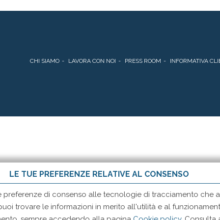
CHI SIAMO
LAVORA CON NOI
PRESS ROOM
INFORMATIVA CLI
LE TUE PREFERENZE RELATIVE AL CONSENSO
e preferenze di consenso alle tecnologie di tracciamento che ad
 puoi trovare le informazioni in merito all'utilità e al funzionam
momento, sempre accedendo alla pagina
Cookie policy
. Consulta