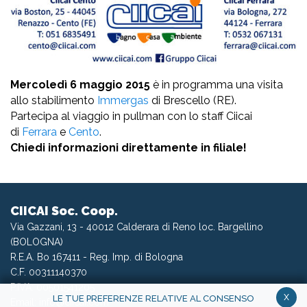
Mercoledì 6 maggio 2015
è in programma una visita
allo stabilimento
Immergas
di Brescello (RE).
Partecipa al viaggio in pullman con lo staff Ciicai
di
Ferrara
e
Cento
.
Chiedi informazioni direttamente in filiale!
CIICAI Soc. Coop.
Via Gazzani, 13 - 40012 Calderara di Reno loc. Bargellino
(BOLOGNA)
R.E.A. Bo 167411 - Reg. Imp. di Bologna
C.F. 00311140370
P.IVA: 00501541205
x
LE TUE PREFERENZE RELATIVE AL CONSENSO
Email:
info@ciicai.com