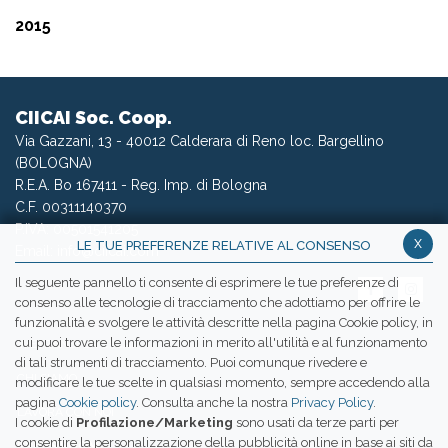
2015
CIICAI Soc. Coop.
Via Gazzani, 13 - 40012 Calderara di Reno loc. Bargellino
(BOLOGNA)
R.E.A. Bo 167411 - Reg. Imp. di Bologna
C.F. 00311140370
P.IVA: 00501541205
x
LE TUE PREFERENZE RELATIVE AL CONSENSO
Email:
info@ciicai.com
Il seguente pannello ti consente di esprimere le tue preferenze di
consenso alle tecnologie di tracciamento che adottiamo per offrire le
funzionalità e svolgere le attività descritte nella pagina Cookie policy, in
cui puoi trovare le informazioni in merito all'utilità e al funzionamento
WETRANSFER CIICAI
di tali strumenti di tracciamento. Puoi comunque rivedere e
CHI SIAMO
modificare le tue scelte in qualsiasi momento, sempre accedendo alla
pagina
Cookie policy
. Consulta anche la nostra
Privacy Policy
.
LAVORA CON NOI
I cookie di
Profilazione/Marketing
sono usati da terze parti per
consentire la personalizzazione della pubblicità online in base ai siti da
PRESS ROOM