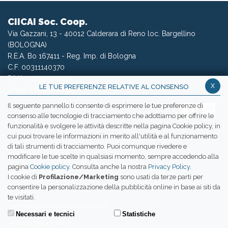
CIICAI Soc. Coop.
Via Gazzani, 13 - 40012 Calderara di Reno loc. Bargellino
(BOLOGNA)
R.E.A. Bo 167411 - Reg. Imp. di Bologna
C.F. 00311140370
P.IVA: 00501541205
x
LE TUE PREFERENZE RELATIVE AL CONSENSO
Email:
info@ciicai.com
Il seguente pannello ti consente di esprimere le tue preferenze di
consenso alle tecnologie di tracciamento che adottiamo per offrire le
funzionalità e svolgere le attività descritte nella pagina Cookie policy, in
cui puoi trovare le informazioni in merito all'utilità e al funzionamento
WETRANSFER CIICAI
di tali strumenti di tracciamento. Puoi comunque rivedere e
CHI SIAMO
modificare le tue scelte in qualsiasi momento, sempre accedendo alla
pagina
Cookie policy
. Consulta anche la nostra
Privacy Policy
.
LAVORA CON NOI
I cookie di
Profilazione/Marketing
sono usati da terze parti per
consentire la personalizzazione della pubblicità online in base ai siti da
PRESS ROOM
te visitati.
INFORMATIVA CLIENTI/FORNITORI
Necessari e tecnici
Statistiche
PRIVACY POLICY WEB