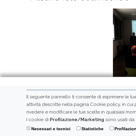
Il seguente pannello ti consente di esprimere le tu
CIICAI Soc. Coop.
attività descritte nella pagina Cookie policy, in cui
Via Gazzani, 13 - 40012 Calderara di
rivedere e modificare le tue scelte in qualsiasi 
Reno loc. Bargellino (BOLOGNA)
R.E.A. Bo 167411 - Reg. Imp. di Bologna
I cookie di
Profilazione/Marketing
sono usati da t
C.F. 00311140370
Necessari e tecnici
Statistiche
Profilazio
P.IVA: 00501541205