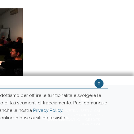
x
ottiamo per offrire le funzionalità e svolgere le
ento di tali strumenti di tracciamento. Puoi comunque
 anche la nostra
Privacy Policy
.
WETRANSFER CIICAI
ENTI/FORNITORI
PRIVACY POLICY WEB
COOKIE POLICY
ine in base ai siti da te visitati.
WHISTLEBLOWING
CREDITS
SHOWROOM