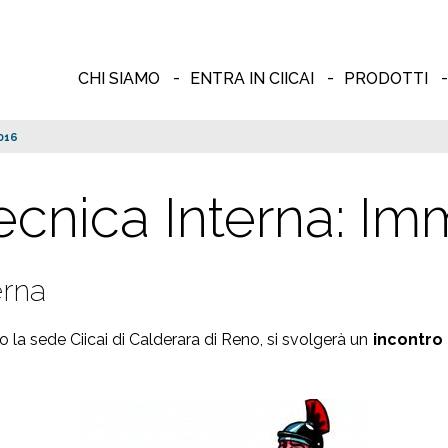
CHI SIAMO
ENTRA IN CIICAI
PRODOTTI
016
cnica Interna: I
erna
so la sede Ciicai di Calderara di Reno, si svolgerà un
incontro 