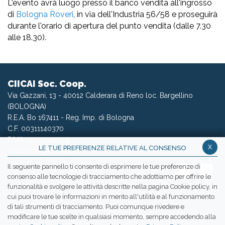
L'evento avrà luogo presso il banco vendita all'ingrosso
di
Bologna Roveri
, in via dell'Industria 56/58 e proseguirà
durante l'orario di apertura del punto vendita (dalle 7.30
alle 18.30).
CIICAI Soc. Coop.
Via Gazzani, 13 - 40012 Calderara di Reno loc. Bargellino
(BOLOGNA)
R.E.A. Bo 167411 - Reg. Imp. di Bologna
C.F. 00311140370
P.IVA: 00501541205
x
LE TUE PREFERENZE RELATIVE AL CONSENSO
Email:
info@ciicai.com
Il seguente pannello ti consente di esprimere le tue preferenze di
consenso alle tecnologie di tracciamento che adottiamo per offrire le
funzionalità e svolgere le attività descritte nella pagina Cookie policy, in
cui puoi trovare le informazioni in merito all'utilità e al funzionamento
WETRANSFER CIICAI
di tali strumenti di tracciamento. Puoi comunque rivedere e
CHI SIAMO
modificare le tue scelte in qualsiasi momento, sempre accedendo alla