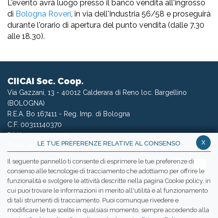
L'evento avrà luogo presso il banco vendita all'ingrosso
di
Bologna Roveri
, in via dell'Industria 56/58 e proseguirà
durante l'orario di apertura del punto vendita (dalle 7.30
alle 18.30).
CIICAI Soc. Coop.
Via Gazzani, 13 - 40012 Calderara di Reno loc. Bargellino
(BOLOGNA)
R.E.A. Bo 167411 - Reg. Imp. di Bologna
C.F. 00311140370
P.IVA: 00501541205
x
LE TUE PREFERENZE RELATIVE AL CONSENSO
Email:
info@ciicai.com
Il seguente pannello ti consente di esprimere le tue preferenze di
consenso alle tecnologie di tracciamento che adottiamo per offrire le
funzionalità e svolgere le attività descritte nella pagina Cookie policy, in
cui puoi trovare le informazioni in merito all'utilità e al funzionamento
WETRANSFER CIICAI
di tali strumenti di tracciamento. Puoi comunque rivedere e
CHI SIAMO
modificare le tue scelte in qualsiasi momento, sempre accedendo alla