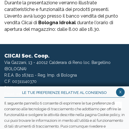
Durante la presentazione verranno illustrate
caratteristiche e funzionalità dei prodotti presenti.
L'evento avrà luogo presso il banco vendita del punto
vendita Ciicai di
Bologna Idrokal
durante l'orario di
apertura del magazzino: dalle 8.00 alle 18.30.
CIICAI Soc. Coop.
Via Gazzani, 13 - 40012 Calderara di Reno loc. Bargellino
(BOLOGNA)
R.E.A. Bo 167411 - Reg. Imp. di Bologna
C.F. 00311140370
P.IVA: 00501541205
x
LE TUE PREFERENZE RELATIVE AL CONSENSO
Email:
info@ciicai.com
Il seguente pannello ti consente di esprimere le tue preferenze di
consenso alle tecnologie di tracciamento che adottiamo per offrire le
funzionalità e svolgere le attività descritte nella pagina Cookie policy, in
cui puoi trovare le informazioni in merito all'utilità e al funzionamento
WETRANSFER CIICAI
di tali strumenti di tracciamento. Puoi comunque rivedere e