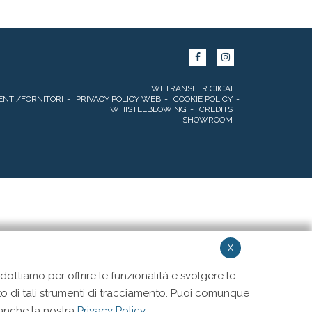
WETRANSFER CIICAI
ENTI/FORNITORI
PRIVACY POLICY WEB
COOKIE POLICY
WHISTLEBLOWING
CREDITS
SHOWROOM
x
ottiamo per offrire le funzionalità e svolgere le
ento di tali strumenti di tracciamento. Puoi comunque
 anche la nostra
Privacy Policy
.