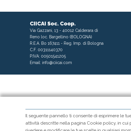
CIICAI Soc. Coop.
Via Gazzani, 13 - 40012 Calderara di
Reno loc. Bargellino (BOLOGNA)
R.E.A. Bo 167411 - Reg. Imp. di Bologna
C.F. 00311140370
P.IVA: 00501541205
Email:
info@ciicai.com
Il seguente pannello ti consente di esprimere le tu
attività descritte nella pagina Cookie policy, in cui
rivedere e modificare le tue scelte in qualsiasi 