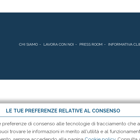
CHI SIAMO
LAVORA CON NOI
PRESS ROOM
INFORMATIVA CLI
LE TUE PREFERENZE RELATIVE AL CONSENSO
e preferenze di consenso alle tecnologie di tracciamento che ad
 puoi trovare le informazioni in merito all'utilità e al funzionam
momento, sempre accedendo alla pagina
Cookie policy
. Consulta