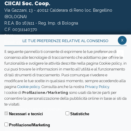
CIICAI Soc. Coop.
Via Gazzani, 13 - 40012 Calderara di Reno loc. Bargellino
(BOLOGNA)
R.E.A. Bo 167411 - Reg. Imp. di Bologna
C.F. 00311140370
P.IVA: 00501541205
x
LE TUE PREFERENZE RELATIVE AL CONSENSO
Email:
info@ciicai.com
Il seguente pannello ti consente di esprimere le tue preferenze di
consenso alle tecnologie di tracciamento che adottiamo per offrire le
funzionalità e svolgere le attività descritte nella pagina Cookie policy, in
cui puoi trovare le informazioni in merito all'utilità e al funzionamento
WETRANSFER CIICAI
di tali strumenti di tracciamento. Puoi comunque rivedere e
CHI SIAMO
modificare le tue scelte in qualsiasi momento, sempre accedendo alla
pagina
Cookie policy
. Consulta anche la nostra
Privacy Policy
.
LAVORA CON NOI
I cookie di
Profilazione/Marketing
sono usati da terze parti per
consentire la personalizzazione della pubblicità online in base ai siti da
PRESS ROOM
te visitati.
INFORMATIVA CLIENTI/FORNITORI
Necessari e tecnici
Statistiche
PRIVACY POLICY WEB
Profilazione/Marketing
COOKIE POLICY