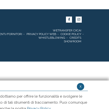
WETRANSFER CIICAI
ENTI/FORNITORI
PRIVACY POLICY WEB
COOKIE POLICY
WHISTLEBLOWING
CREDITS
SHOWROOM
x
ottiamo per offrire le funzionalità e svolgere le
ento di tali strumenti di tracciamento. Puoi comunque
 anche la nostra
Privacy Policy
.