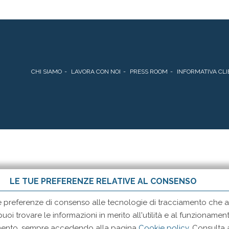
CHI SIAMO
LAVORA CON NOI
PRESS ROOM
INFORMATIVA CLI
LE TUE PREFERENZE RELATIVE AL CONSENSO
e preferenze di consenso alle tecnologie di tracciamento che ad
 puoi trovare le informazioni in merito all'utilità e al funzionam
momento, sempre accedendo alla pagina
Cookie policy
. Consulta