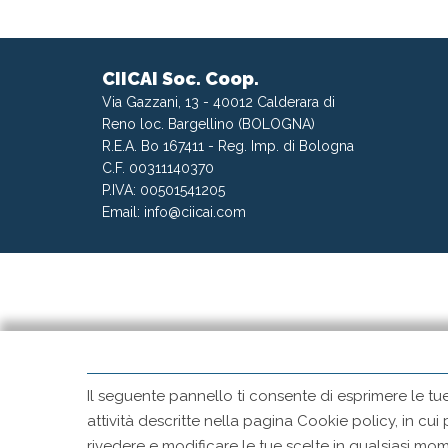
CIICAI Soc. Coop.
Via Gazzani, 13 - 40012 Calderara di
Reno loc. Bargellino (BOLOGNA)
R.E.A. Bo 167411 - Reg. Imp. di Bologna
C.F. 00311140370
P.IVA: 00501541205
Email:
info@ciicai.com
Il seguente pannello ti consente di esprimere le tu
attività descritte nella pagina Cookie policy, in cui
rivedere e modificare le tue scelte in qualsiasi 