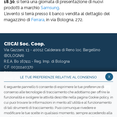
18.30
, si terrà una giornata di presentazione di nuovi
prodotti a marchio
Samsung
.
L'evento si terrà presso il banco vendita al dettaglio del
magazzino di
Ferrara
, in via Bologna, 272.
CIICAI Soc. Coop.
Via Gazzani, 13 - 40012 Calderara di Reno loc. Bargellino
(BOLOGNA)
R.E.A. Bo 167411 - Reg. Imp. di Bologna
C.F. 00311140370
P.IVA: 00501541205
x
LE TUE PREFERENZE RELATIVE AL CONSENSO
Email:
info@ciicai.com
Il seguente pannello ti consente di esprimere le tue preferenze di
consenso alle tecnologie di tracciamento che adottiamo per offrire le
funzionalità e svolgere le attività descritte nella pagina Cookie policy, in
cui puoi trovare le informazioni in merito all'utilità e al funzionamento
WETRANSFER CIICAI
di tali strumenti di tracciamento. Puoi comunque rivedere e
CHI SIAMO
modificare le tue scelte in qualsiasi momento, sempre accedendo alla