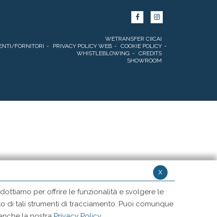
WETRANSFER CIICAI
ENTI/FORNITORI
PRIVACY POLICY WEB
COOKIE POLICY
WHISTLEBLOWING
CREDITS
SHOWROOM
x
ottiamo per offrire le funzionalità e svolgere le
ento di tali strumenti di tracciamento. Puoi comunque
 anche la nostra
Privacy Policy
.