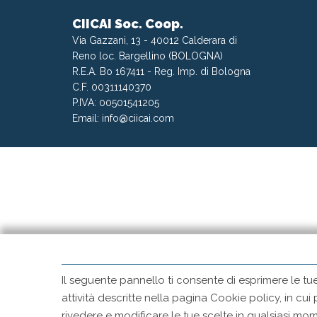
CIICAI Soc. Coop.
Via Gazzani, 13 - 40012 Calderara di
Reno loc. Bargellino (BOLOGNA)
R.E.A. Bo 167411 - Reg. Imp. di Bologna
C.F. 00311140370
P.IVA: 00501541205
Email:
info@ciicai.com
Il seguente pannello ti consente di esprimere le tu
attività descritte nella pagina Cookie policy, in cui
rivedere e modificare le tue scelte in qualsiasi 