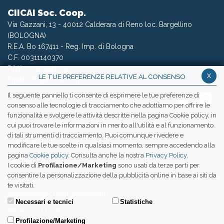
CIICAI Soc. Coop.
Via Gazzani, 13 - 40012 Calderara di Reno loc. Bargellino
(BOLOGNA)
R.E.A. Bo 167411 - Reg. Imp. di Bologna
C.F. 00311140370
P.IVA: 00501541205
x
LE TUE PREFERENZE RELATIVE AL CONSENSO
Email:
info@ciicai.com
Il seguente pannello ti consente di esprimere le tue preferenze di
consenso alle tecnologie di tracciamento che adottiamo per offrire le
funzionalità e svolgere le attività descritte nella pagina Cookie policy, in
cui puoi trovare le informazioni in merito all'utilità e al funzionamento
WETRANSFER CIICAI
di tali strumenti di tracciamento. Puoi comunque rivedere e
CHI SIAMO
modificare le tue scelte in qualsiasi momento, sempre accedendo alla
pagina
Cookie policy
. Consulta anche la nostra
Privacy Policy
.
LAVORA CON NOI
I cookie di
Profilazione/Marketing
sono usati da terze parti per
consentire la personalizzazione della pubblicità online in base ai siti da
PRESS ROOM
te visitati.
INFORMATIVA CLIENTI/FORNITORI
Necessari e tecnici
Statistiche
PRIVACY POLICY WEB
Profilazione/Marketing