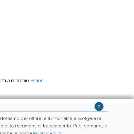
dotti a marchio
Pleion
.
x
ottiamo per offrire le funzionalità e svolgere le
ento di tali strumenti di tracciamento. Puoi comunque
WETRANSFER CIICAI
 anche la nostra
Privacy Policy
.
ENTI/FORNITORI
PRIVACY POLICY WEB
COOKIE POLICY