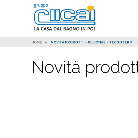
HOME
NOVITÀ PRODOTTI - PLEION#1 - TECNOTERM
Novità prodott