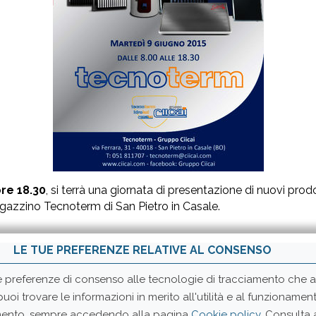
ore 18.30
, si terrà una giornata di presentazione di nuovi pro
agazzino Tecnoterm di San Pietro in Casale.
LE TUE PREFERENZE RELATIVE AL CONSENSO
e preferenze di consenso alle tecnologie di tracciamento che ad
 puoi trovare le informazioni in merito all'utilità e al funzionam
momento, sempre accedendo alla pagina
Cookie policy
. Consulta
CHI SIAMO
LAVORA CON NOI
PRESS ROOM
INFORMATIVA CLI