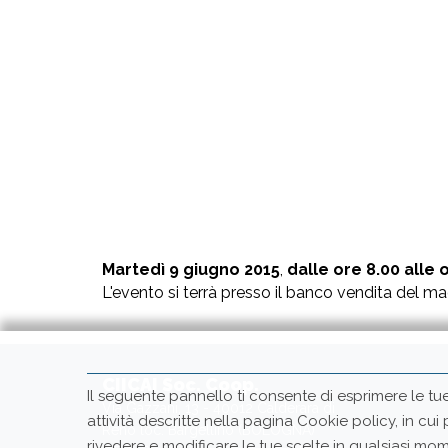
Martedì 9 giugno 2015
,
dalle ore 8.00 alle 
L'evento si terrà presso il banco vendita del m
CIICAI Soc. Coop.
Il seguente pannello ti consente di esprimere le tu
Via Gazzani, 13 - 40012 Calderara di
attività descritte nella pagina Cookie policy, in cui
Reno loc. Bargellino (BOLOGNA)
rivedere e modificare le tue scelte in qualsiasi 