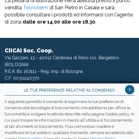
La pedana di illustrazione verrà allestita presso il punto
vendita
Tecnoterm
di San Pietro in Casale e sarà
possibile consultare i prodotti ed informarsi con l'agente
di zona
dalle ore 14.00 alle ore 18.30
.
CIICAI Soc. Coop.
Via Gazzani, 13 - 40012 Calderara di Reno loc. Bargellino
(BOLOGNA)
R.E.A. Bo 167411 - Reg. Imp. di Bologna
C.F. 00311140370
P.IVA: 00501541205
x
LE TUE PREFERENZE RELATIVE AL CONSENSO
Email:
info@ciicai.com
Il seguente pannello ti consente di esprimere le tue preferenze di
consenso alle tecnologie di tracciamento che adottiamo per offrire le
funzionalità e svolgere le attività descritte nella pagina Cookie policy, in
cui puoi trovare le informazioni in merito all'utilità e al funzionamento
WETRANSFER CIICAI
di tali strumenti di tracciamento. Puoi comunque rivedere e
CHI SIAMO
modificare le tue scelte in qualsiasi momento, sempre accedendo alla
pagina
Cookie policy
. Consulta anche la nostra
Privacy Policy
.