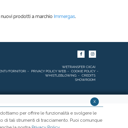
i nuovi prodotti a marchio
Immergas
.
WETRANSFER CIICAI
ENTI/FORNITORI
PRIVACY POLICY WEB
COOKIE POLICY
WHISTLEBLOWING
CREDITS
SHOWROOM
x
ottiamo per offrire le funzionalità e svolgere le
ento di tali strumenti di tracciamento. Puoi comunque
 anche la nostra
Privacy Policy
.