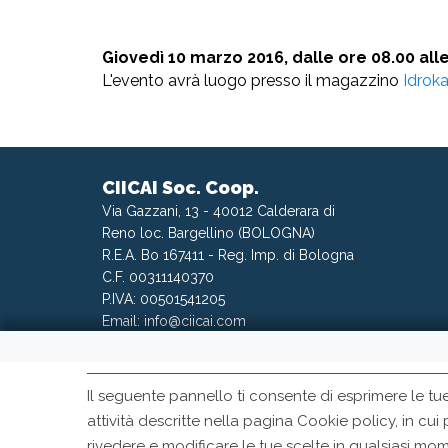
Giovedì 10 marzo 2016
,
dalle ore 08.00 all
L'evento avrà luogo presso il magazzino
Idroka
CIICAI Soc. Coop.
Via Gazzani, 13 - 40012 Calderara di
Reno loc. Bargellino (BOLOGNA)
R.E.A. Bo 167411 - Reg. Imp. di Bologna
C.F. 00311140370
P.IVA: 00501541205
Email:
info@ciicai.com
Il seguente pannello ti consente di esprimere le tu
attività descritte nella pagina Cookie policy, in cui
rivedere e modificare le tue scelte in qualsiasi 