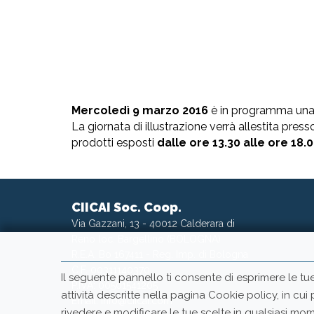
Mercoledì 9 marzo 2016
è in programma una p
La giornata di illustrazione verrà allestita press
prodotti esposti
dalle ore 13.30 alle ore 18.
CIICAI Soc. Coop.
Via Gazzani, 13 - 40012 Calderara di
Reno loc. Bargellino (BOLOGNA)
R.E.A. Bo 167411 - Reg. Imp. di Bologna
C.F. 00311140370
Il seguente pannello ti consente di esprimere le tu
P.IVA: 00501541205
attività descritte nella pagina Cookie policy, in cui
Email:
info@ciicai.com
rivedere e modificare le tue scelte in qualsiasi 