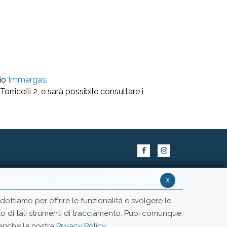
hio
Immergas
.
Torricelli 2, e sarà possibile consultare i
WETRANSFER CIICAI
x
ENTI/FORNITORI
PRIVACY POLICY WEB
COOKIE POLICY
WHISTLEBLOWING
CREDITS
SHOWROOM
ottiamo per offrire le funzionalità e svolgere le
ento di tali strumenti di tracciamento. Puoi comunque
 anche la nostra
Privacy Policy
.