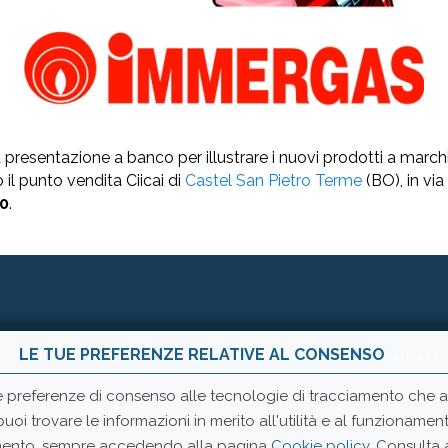
resentazione a banco per illustrare i nuovi prodotti a marc
o il punto vendita Ciicai di
Castel San Pietro Terme
(BO), in via 
00
.
LE TUE PREFERENZE RELATIVE AL CONSENSO
CHI SIAMO
LAVORA CON NOI
PRESS ROOM
INFORMATIVA CLI
e preferenze di consenso alle tecnologie di tracciamento che ad
 puoi trovare le informazioni in merito all'utilità e al funzionam
momento, sempre accedendo alla pagina
Cookie policy
. Consulta