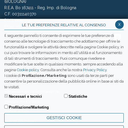
(BOLOGNA)
R.E.A. Bo 167411 - Reg. Imp. di Bologna
C.F. 00311140370
P.IVA: 00501541205
x
LE TUE PREFERENZE RELATIVE AL CONSENSO
Email:
info@ciicai.com
Il seguente pannello ti consente di esprimere le tue preferenze di
consenso alle tecnologie di tracciamento che adottiamo per offrire le
funzionalità e svolgere le attività descritte nella pagina Cookie policy, in
cui puoi trovare le informazioni in merito all'utilità e al funzionamento
WETRANSFER CIICAI
di tali strumenti di tracciamento. Puoi comunque rivedere e
CHI SIAMO
modificare le tue scelte in qualsiasi momento, sempre accedendo alla
pagina
Cookie policy
. Consulta anche la nostra
Privacy Policy
.
LAVORA CON NOI
I cookie di
Profilazione/Marketing
sono usati da terze parti per
consentire la personalizzazione della pubblicità online in base ai siti da
PRESS ROOM
te visitati.
INFORMATIVA CLIENTI/FORNITORI
Necessari e tecnici
Statistiche
PRIVACY POLICY WEB
Profilazione/Marketing
COOKIE POLICY
GESTISCI COOKIE
WHISTLEBLOWING