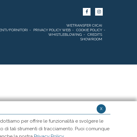
WETRANSFER CIICAI
ENTI/FORNITORI
PRIVACY POLICY WEB
COOKIE POLICY
WHISTLEBLOWING
CREDITS
SHOWROOM
x
ottiamo per offrire le funzionalità e svolgere le
ento di tali strumenti di tracciamento. Puoi comunque
 anche la nostra
Privacy Policy
.