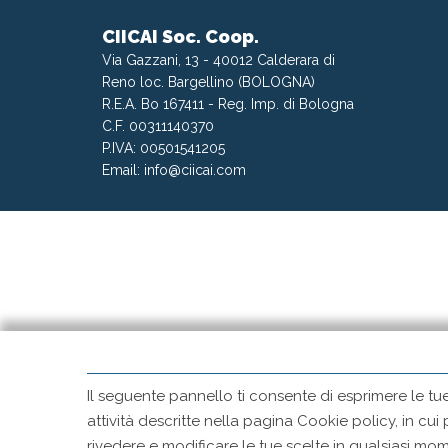
CIICAI Soc. Coop.
Via Gazzani, 13 - 40012 Calderara di
Reno loc. Bargellino (BOLOGNA)
R.E.A. Bo 167411 - Reg. Imp. di Bologna
C.F. 00311140370
P.IVA: 00501541205
Email:
info@ciicai.com
Il seguente pannello ti consente di esprimere le tu
attività descritte nella pagina Cookie policy, in cui
rivedere e modificare le tue scelte in qualsiasi 