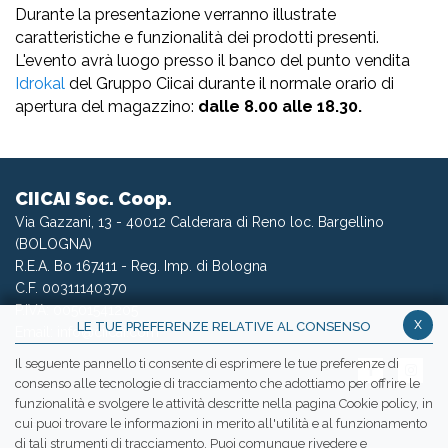
Durante la presentazione verranno illustrate
caratteristiche e funzionalità dei prodotti presenti.
L'evento avrà luogo presso il banco del punto vendita
Idrokal
del Gruppo Ciicai durante il normale orario di
apertura del magazzino:
dalle 8.00 alle 18.30.
CIICAI Soc. Coop.
Via Gazzani, 13 - 40012 Calderara di Reno loc. Bargellino
(BOLOGNA)
R.E.A. Bo 167411 - Reg. Imp. di Bologna
C.F. 00311140370
P.IVA: 00501541205
x
LE TUE PREFERENZE RELATIVE AL CONSENSO
Email:
info@ciicai.com
Il seguente pannello ti consente di esprimere le tue preferenze di
consenso alle tecnologie di tracciamento che adottiamo per offrire le
funzionalità e svolgere le attività descritte nella pagina Cookie policy, in
cui puoi trovare le informazioni in merito all'utilità e al funzionamento
WETRANSFER CIICAI
di tali strumenti di tracciamento. Puoi comunque rivedere e