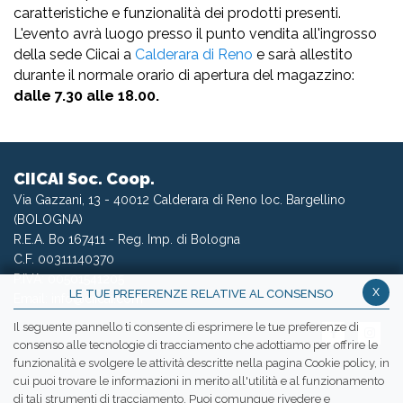
caratteristiche e funzionalità dei prodotti presenti.
L'evento avrà luogo presso il punto vendita all'ingrosso
della sede Ciicai a
Calderara di Reno
e sarà allestito
durante il normale orario di apertura del magazzino:
dalle 7.30 alle 18.00.
CIICAI Soc. Coop.
Via Gazzani, 13 - 40012 Calderara di Reno loc. Bargellino
(BOLOGNA)
R.E.A. Bo 167411 - Reg. Imp. di Bologna
C.F. 00311140370
P.IVA: 00501541205
x
LE TUE PREFERENZE RELATIVE AL CONSENSO
Email:
info@ciicai.com
Il seguente pannello ti consente di esprimere le tue preferenze di
consenso alle tecnologie di tracciamento che adottiamo per offrire le
funzionalità e svolgere le attività descritte nella pagina Cookie policy, in
cui puoi trovare le informazioni in merito all'utilità e al funzionamento
WETRANSFER CIICAI
di tali strumenti di tracciamento. Puoi comunque rivedere e