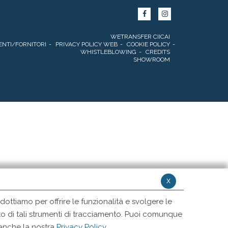
WETRANSFER CIICAI
ENTI/FORNITORI
PRIVACY POLICY WEB
COOKIE POLICY
WHISTLEBLOWING
CREDITS
SHOWROOM
x
ottiamo per offrire le funzionalità e svolgere le
ento di tali strumenti di tracciamento. Puoi comunque
 anche la nostra
Privacy Policy
.