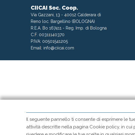
CIICAI Soc. Coop.
Via Gazzani, 13 - 40012 Calderara di
Reno loc. Bargellino (BOLOGNA)
R.E.A. Bo 167411 - Reg. Imp. di Bologna
C.F. 00311140370
P.IVA: 00501541205
Email:
info@ciicai.com
Il seguente pannello ti consente di esprimere le tu
attività descritte nella pagina Cookie policy, in cui
rivedere e modificare le tue scelte in qualsiasi 