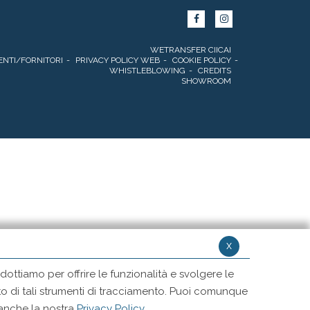
WETRANSFER CIICAI
ENTI/FORNITORI
PRIVACY POLICY WEB
COOKIE POLICY
WHISTLEBLOWING
CREDITS
SHOWROOM
x
ottiamo per offrire le funzionalità e svolgere le
ento di tali strumenti di tracciamento. Puoi comunque
 anche la nostra
Privacy Policy
.