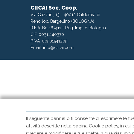
CIICAI Soc. Coop.
Via Gazzani, 13 - 40012 Calderara di
Reno loc. Bargellino (BOLOGNA)
R.E.A. Bo 167411 - Reg. Imp. di Bologna
C.F. 00311140370
P.IVA: 00501541205
Email:
info@ciicai.com
Il seguente pannello ti consente di esprimere le tu
attività descritte nella pagina Cookie policy, in cui
rivedere e modificare le tue scelte in qualsiasi 