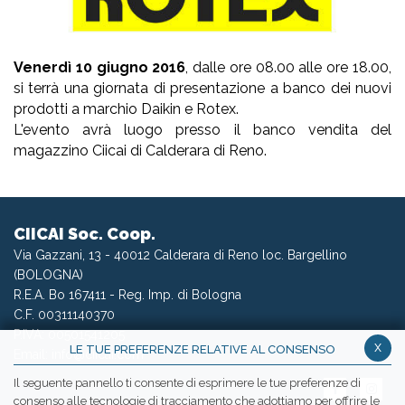
Venerdì 10 giugno 2016
, dalle ore 08.00 alle ore 18.00,
si terrà una giornata di presentazione a banco dei nuovi
prodotti a marchio Daikin e Rotex.
L'evento avrà luogo presso il banco vendita del
magazzino Ciicai di Calderara di Reno.
CIICAI Soc. Coop.
Via Gazzani, 13 - 40012 Calderara di Reno loc. Bargellino
(BOLOGNA)
R.E.A. Bo 167411 - Reg. Imp. di Bologna
C.F. 00311140370
P.IVA: 00501541205
x
LE TUE PREFERENZE RELATIVE AL CONSENSO
Email:
info@ciicai.com
Il seguente pannello ti consente di esprimere le tue preferenze di
consenso alle tecnologie di tracciamento che adottiamo per offrire le