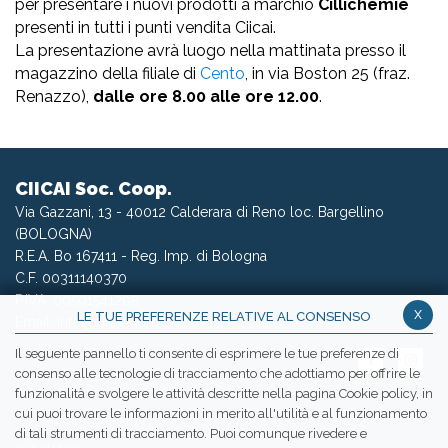
per presentare i nuovi prodotti a marchio
Cillichemie
presenti in tutti i punti vendita Ciicai.
La presentazione avrà luogo nella mattinata presso il
magazzino della filiale di
Cento
, in via Boston 25 (fraz.
Renazzo),
dalle ore 8.00 alle ore 12.00
.
CIICAI Soc. Coop.
Via Gazzani, 13 - 40012 Calderara di Reno loc. Bargellino
(BOLOGNA)
R.E.A. Bo 167411 - Reg. Imp. di Bologna
C.F. 00311140370
P.IVA: 00501541205
x
LE TUE PREFERENZE RELATIVE AL CONSENSO
Email:
info@ciicai.com
Il seguente pannello ti consente di esprimere le tue preferenze di
consenso alle tecnologie di tracciamento che adottiamo per offrire le
funzionalità e svolgere le attività descritte nella pagina Cookie policy, in
cui puoi trovare le informazioni in merito all'utilità e al funzionamento
WETRANSFER CIICAI
di tali strumenti di tracciamento. Puoi comunque rivedere e